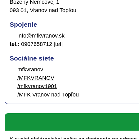
Boženy Němcovej 1
093 01, Vranov nad Topľou
Spojenie
info@mfkvranov.sk
tel.:
0907658712 [tel]
Sociálne siete
mfkvranov
/MFKVRANOV
/mfkvranov1901
/MFK Vranov nad Topľou