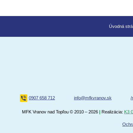
Úvod
0907 658 712
info@mfkvranov.sk
/
MFK Vranov nad Topľou
© 2010 – 2026
|
Realizácia:
K3 G
Ochr