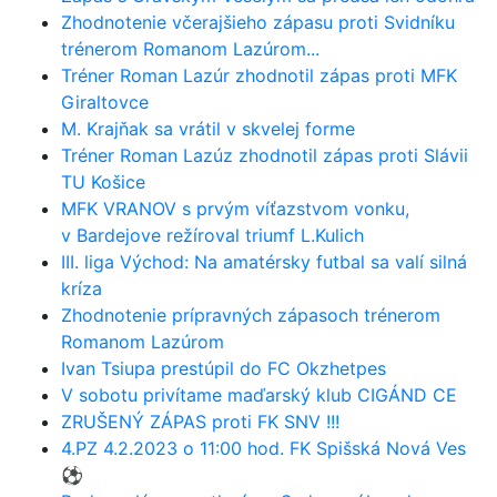
Zhodnotenie včerajšieho zápasu proti Svidníku
trénerom Romanom Lazúrom...
Tréner Roman Lazúr zhodnotil zápas proti MFK
Giraltovce
M. Krajňak sa vrátil v skvelej forme
Tréner Roman Lazúz zhodnotil zápas proti Slávii
TU Košice
MFK VRANOV s prvým víťazstvom vonku,
v Bardejove režíroval triumf L.Kulich
III. liga Východ: Na amatérsky futbal sa valí silná
kríza
Zhodnotenie prípravných zápasoch trénerom
Romanom Lazúrom
Ivan Tsiupa prestúpil do FC Okzhetpes
V sobotu privítame maďarský klub CIGÁND CE
ZRUŠENÝ ZÁPAS proti FK SNV !!!
4.PZ 4.2.2023 o 11:00 hod. FK Spišská Nová Ves
⚽️