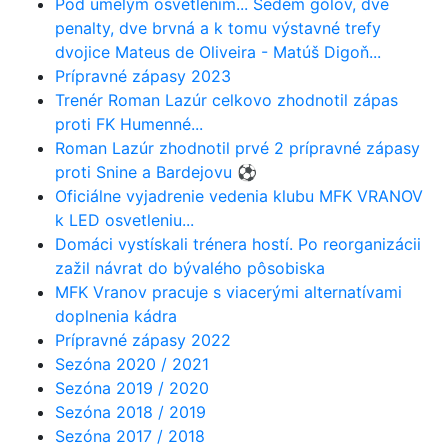
Pod umelým osvetlením... Sedem gólov, dve
penalty, dve brvná a k tomu výstavné trefy
dvojice Mateus de Oliveira - Matúš Digoň...
Prípravné zápasy 2023
Trenér Roman Lazúr celkovo zhodnotil zápas
proti FK Humenné...
Roman Lazúr zhodnotil prvé 2 prípravné zápasy
proti Snine a Bardejovu ⚽️
Oficiálne vyjadrenie vedenia klubu MFK VRANOV
k LED osvetleniu...
Domáci vystískali trénera hostí. Po reorganizácii
zažil návrat do bývalého pôsobiska
MFK Vranov pracuje s viacerými alternatívami
doplnenia kádra
Prípravné zápasy 2022
Sezóna 2020 / 2021
Sezóna 2019 / 2020
Sezóna 2018 / 2019
Sezóna 2017 / 2018