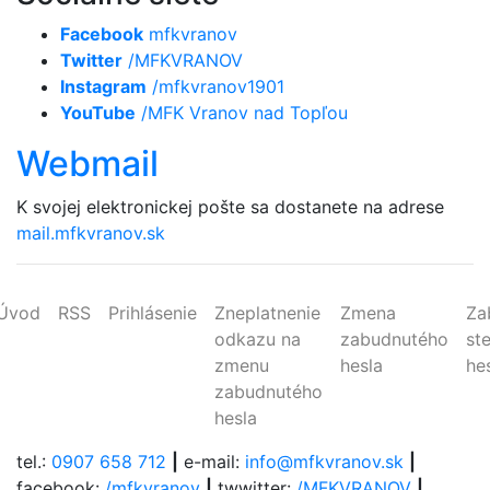
Facebook
mfkvranov
Twitter
/MFKVRANOV
Instagram
/mfkvranov1901
YouTube
/MFK Vranov nad Topľou
Webmail
K svojej elektronickej pošte sa dostanete na adrese
mail.mfkvranov.sk
Úvod
RSS
Prihlásenie
Zneplatnenie
Zmena
Za
odkazu na
zabudnutého
st
zmenu
hesla
he
zabudnutého
hesla
tel.:
0907 658 712
|
e-mail:
info@mfkvranov.sk
|
facebook:
/mfkvranov
|
twwitter:
/MFKVRANOV
|