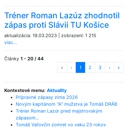
Tréner Roman Lazúz zhodnotil
zápas proti Slávii TU Košice
aktualizácia:
19.03.2023
|
zobrazení:
1 215
viac…
Články
1 - 20 / 44
«
prvá strana
‹
predošlá strana
strana
1
(aktuálna)
strana
2
strana
3
ďalšia st
›
posl
»
Kontextové menu:
Aktuality
Prípravné zápasy zima 2026
Novým kapitánom "A" mužstva je Tomáš DRÁB
Tréner Roman Lazúr pred majstrovským
zápasom...
Tomáš Vaľovčin zomrel vo veku 23 rokov