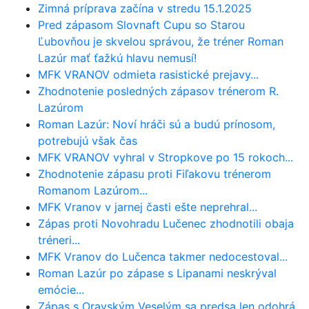
Zimná príprava začína v stredu 15.1.2025
Pred zápasom Slovnaft Cupu so Starou
Ľubovňou je skvelou správou, že tréner Roman
Lazúr mať ťažkú hlavu nemusí!
MFK VRANOV odmieta rasistické prejavy...
Zhodnotenie posledných zápasov trénerom R.
Lazúrom
Roman Lazúr: Noví hráči sú a budú prínosom,
potrebujú však čas
MFK VRANOV vyhral v Stropkove po 15 rokoch...
Zhodnotenie zápasu proti Fiľakovu trénerom
Romanom Lazúrom...
MFK Vranov v jarnej časti ešte neprehral...
Zápas proti Novohradu Lučenec zhodnotili obaja
tréneri...
MFK Vranov do Lučenca takmer nedocestoval...
Roman Lazúr po zápase s Lipanami neskrýval
emócie...
Zápas s Oravským Veselým sa predsa len odohrá