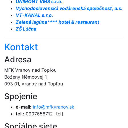
UNIMONT VMS s.r.o.
Východoslovenská vodárenská spoločnosť, a.s.
VT-KANAL s.r.o.
Zelená lagúna**** hotel & restaurant
ZŠ Lúčna
Kontakt
Adresa
MFK Vranov nad Topľou
Boženy Němcovej 1
093 01, Vranov nad Topľou
Spojenie
e-mail:
info@mfkvranov.sk
tel.:
0907658712 [tel]
Sociálne siete