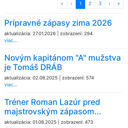
«
prvá strana
‹
predošlá strana
strana
1
(aktuálna)
strana
2
strana
3
ďalšia st
›
posl
»
Prípravné zápasy zima 2026
aktualizácia:
27.01.2026
|
zobrazení:
294
viac…
Novým kapitánom "A" mužstva
je Tomáš DRÁB
aktualizácia:
02.08.2025
|
zobrazení:
574
viac…
Tréner Roman Lazúr pred
majstrovským zápasom...
aktualizácia:
01.08.2025
|
zobrazení:
473