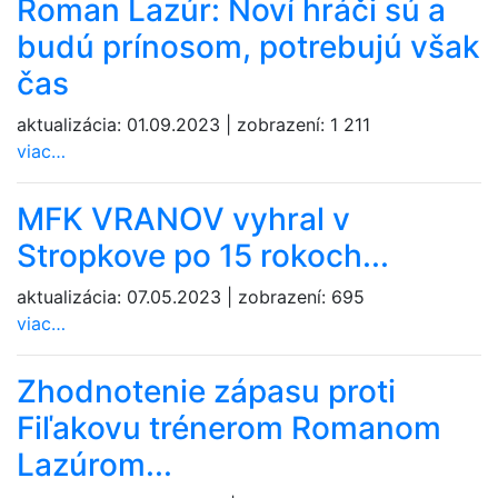
Roman Lazúr: Noví hráči sú a
budú prínosom, potrebujú však
čas
aktualizácia:
01.09.2023
|
zobrazení:
1 211
viac…
MFK VRANOV vyhral v
Stropkove po 15 rokoch...
aktualizácia:
07.05.2023
|
zobrazení:
695
viac…
Zhodnotenie zápasu proti
Fiľakovu trénerom Romanom
Lazúrom...