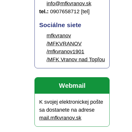
info@mfkvranov.sk
tel.:
0907658712 [tel]
Sociálne siete
mfkvranov
/MFKVRANOV
/mfkvranov1901
/MFK Vranov nad Topľou
Webmail
K svojej elektronickej pošte
sa dostanete na adrese
mail.mfkvranov.sk