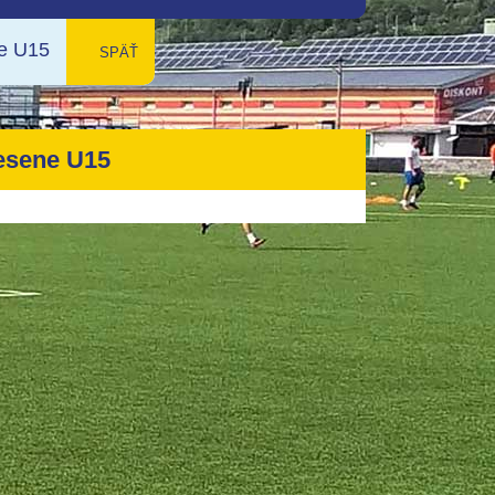
ne U15
späť
jesene U15