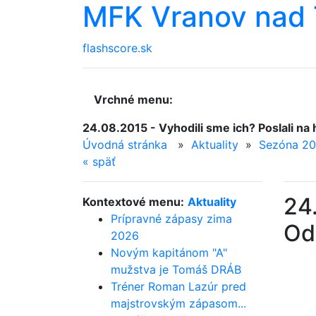
MFK Vranov nad 
flashscore.sk
Vrchné menu:
24.08.2015 - Vyhodili sme ich? Poslali na
Úvodná stránka
»
Aktuality
»
Sezóna 20
«
späť
24.
Kontextové menu:
Aktuality
Prípravné zápasy zima
Odi
2026
Novým kapitánom "A"
mužstva je Tomáš DRÁB
Tréner Roman Lazúr pred
majstrovským zápasom...