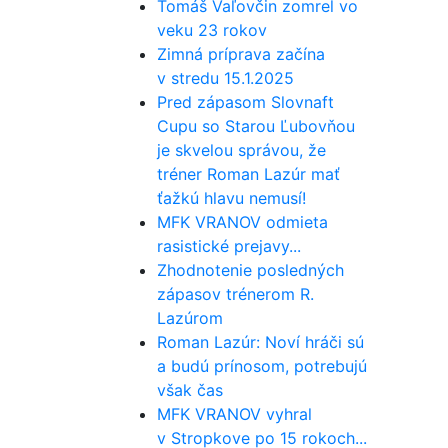
Tomáš Vaľovčin zomrel vo
veku 23 rokov
Zimná príprava začína
v stredu 15.1.2025
Pred zápasom Slovnaft
Cupu so Starou Ľubovňou
je skvelou správou, že
tréner Roman Lazúr mať
ťažkú hlavu nemusí!
MFK VRANOV odmieta
rasistické prejavy...
Zhodnotenie posledných
zápasov trénerom R.
Lazúrom
Roman Lazúr: Noví hráči sú
a budú prínosom, potrebujú
však čas
MFK VRANOV vyhral
v Stropkove po 15 rokoch...