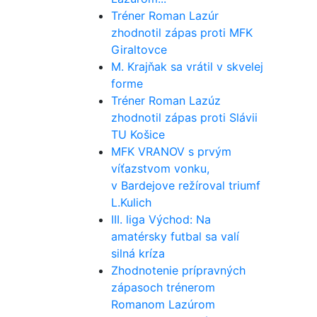
Tréner Roman Lazúr
zhodnotil zápas proti MFK
Giraltovce
M. Krajňak sa vrátil v skvelej
forme
Tréner Roman Lazúz
zhodnotil zápas proti Slávii
TU Košice
MFK VRANOV s prvým
víťazstvom vonku,
v Bardejove režíroval triumf
L.Kulich
III. liga Východ: Na
amatérsky futbal sa valí
silná kríza
Zhodnotenie prípravných
zápasoch trénerom
Romanom Lazúrom