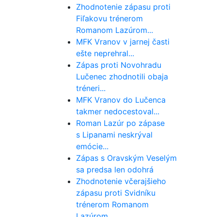
Zhodnotenie zápasu proti
Fiľakovu trénerom
Romanom Lazúrom...
MFK Vranov v jarnej časti
ešte neprehral...
Zápas proti Novohradu
Lučenec zhodnotili obaja
tréneri...
MFK Vranov do Lučenca
takmer nedocestoval...
Roman Lazúr po zápase
s Lipanami neskrýval
emócie...
Zápas s Oravským Veselým
sa predsa len odohrá
Zhodnotenie včerajšieho
zápasu proti Svidníku
trénerom Romanom
Lazúrom...