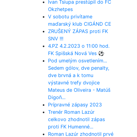
Ivan Tsiupa prestúpil do FC
Okzhetpes
V sobotu privítame
maďarský klub CIGÁND CE
ZRUŠENÝ ZÁPAS proti FK
SNV !!!
4.PZ 4.2.2023 o 11:00 hod.
FK Spišská Nová Ves ⚽️
Pod umelým osvetlením...
Sedem gólov, dve penalty,
dve brvná a k tomu
výstavné trefy dvojice
Mateus de Oliveira - Matúš
Digoň...
Prípravné zápasy 2023
Trenér Roman Lazúr
celkovo zhodnotil zápas
proti FK Humenné...
Roman Lazúr zhodnotil prvé