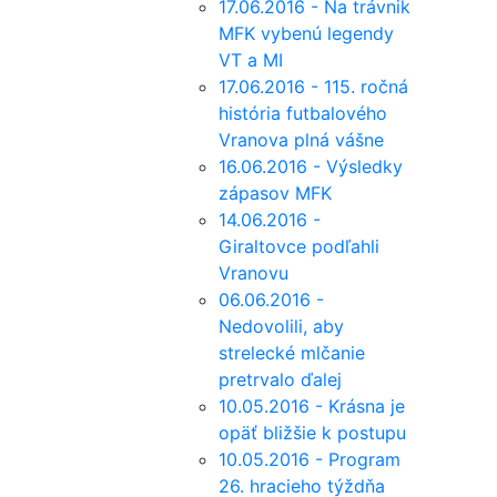
17.06.2016 - Na trávnik
MFK vybenú legendy
VT a MI
17.06.2016 - 115. ročná
história futbalového
Vranova plná vášne
16.06.2016 - Výsledky
zápasov MFK
14.06.2016 -
Giraltovce podľahli
Vranovu
06.06.2016 -
Nedovolili, aby
strelecké mlčanie
pretrvalo ďalej
10.05.2016 - Krásna je
opäť bližšie k postupu
10.05.2016 - Program
26. hracieho týždňa