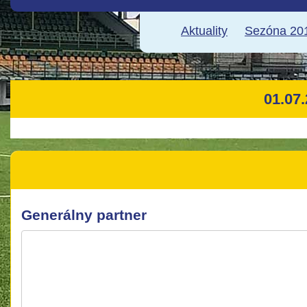
Aktuality
Sezóna 201
01.07
Generálny partner