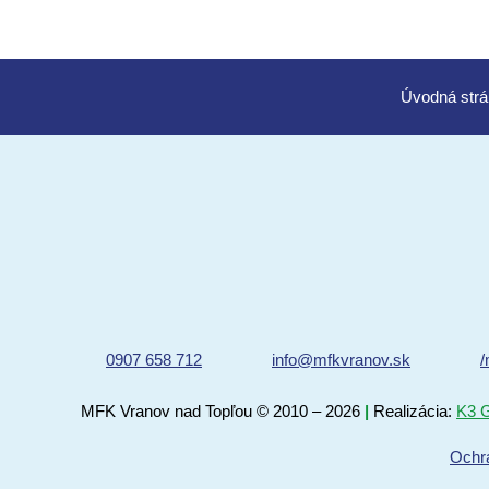
Úvod
0907 658 712
info@mfkvranov.sk
/
MFK Vranov nad Topľou
© 2010 – 2026
|
Realizácia:
K3 G
Ochr