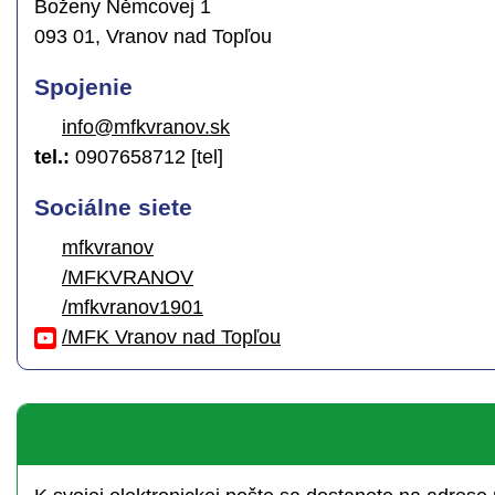
Boženy Němcovej 1
093 01, Vranov nad Topľou
Spojenie
info@mfkvranov.sk
tel.:
0907658712 [tel]
Sociálne siete
mfkvranov
/MFKVRANOV
/mfkvranov1901
/MFK Vranov nad Topľou