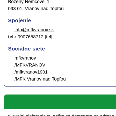
Boženy Němcovej 1
093 01, Vranov nad Topľou
Spojenie
info@mfkvranov.sk
tel.:
0907658712 [tel]
Sociálne siete
mfkvranov
/MFKVRANOV
/mfkvranov1901
/MFK Vranov nad Topľou