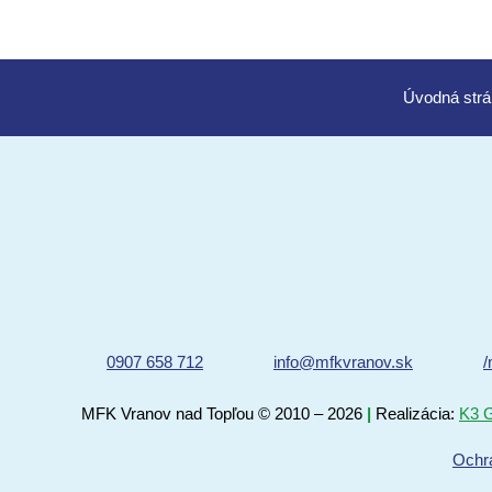
Úvod
0907 658 712
info@mfkvranov.sk
/
MFK Vranov nad Topľou
© 2010 – 2026
|
Realizácia:
K3 G
Ochr