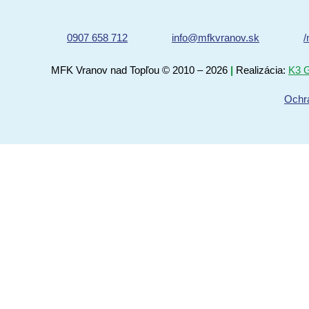
0907 658 712
info@mfkvranov.sk
/
MFK Vranov nad Topľou
© 2010 – 2026
|
Realizácia:
K3 G
Ochr