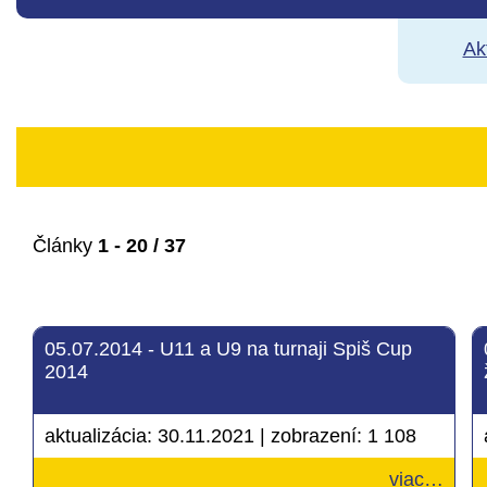
Ak
Články
1 - 20 / 37
05.07.2014 - U11 a U9 na turnaji Spiš Cup
2014
aktualizácia:
30.11.2021
|
zobrazení:
1 108
viac…