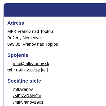
Adresa
MFK Vranov nad Topľou
Boženy Němcovej 1
093 01, Vranov nad Topľou
Spojenie
info@mfkvranov.sk
tel.:
0907658712 [tel]
Sociálne siete
mfkvranov
/MFKVRANOV
/mfkvranov1901