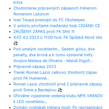
kríza
Zhodnotenie prípravných zápasoch trénerom
Romanom Lazúrom
Ivan Tsiupa prestúpil do FC Okzhetpes
V sobotu privítame maďarský klub CIGÁND CE
ZRUŠENÝ ZÁPAS proti FK SNV !!!
4.PZ 4.2.2023 o 11:00 hod. FK Spišská Nová Ves
⚽️
Pod umelým osvetlením... Sedem gólov, dve
penalty, dve brvná a k tomu výstavné trefy
dvojice Mateus de Oliveira - Matúš Digoň...
Prípravné zápasy 2023
Trenér Roman Lazúr celkovo zhodnotil zápas
proti FK Humenné...
Roman Lazúr zhodnotil prvé 2 prípravné zápasy
proti Snine a Bardejovu ⚽️
Oficiálne vyjadrenie vedenia klubu MFK VRANOV
k LED osvetleniu...
Domáci vystískali trénera hostí. Po reorganizácii