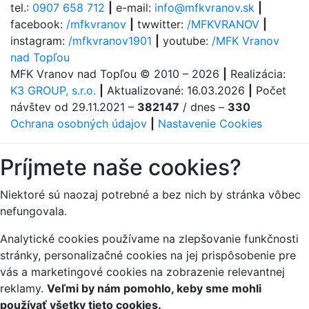
tel.:
0907 658 712
|
e-mail:
info@mfkvranov.sk
|
facebook:
/mfkvranov
|
twwitter:
/MFKVRANOV
|
instagram:
/mfkvranov1901
|
youtube:
/MFK Vranov
nad Topľou
MFK Vranov nad Topľou
© 2010 – 2026
|
Realizácia:
K3 GROUP, s.r.o.
|
Aktualizované:
16.03.2026
|
Počet
návštev od 29.11.2021 –
382147
/ dnes –
330
Ochrana osobných údajov
|
Nastavenie Cookies
Príjmete naše cookies?
Niektoré sú naozaj potrebné a bez nich by stránka vôbec
nefungovala.
Analytické cookies používame na zlepšovanie funkčnosti
stránky, personalizačné cookies na jej prispôsobenie pre
vás a marketingové cookies na zobrazenie relevantnej
reklamy.
Veľmi by nám pomohlo, keby sme mohli
používať všetky tieto cookies.