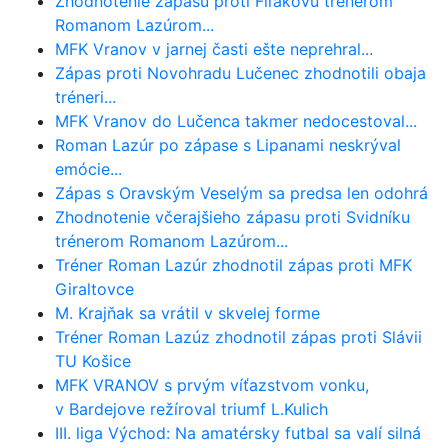
Zhodnotenie zápasu proti Fiľakovu trénerom
Romanom Lazúrom...
MFK Vranov v jarnej časti ešte neprehral...
Zápas proti Novohradu Lučenec zhodnotili obaja
tréneri...
MFK Vranov do Lučenca takmer nedocestoval...
Roman Lazúr po zápase s Lipanami neskrýval
emócie...
Zápas s Oravským Veselým sa predsa len odohrá
Zhodnotenie včerajšieho zápasu proti Svidníku
trénerom Romanom Lazúrom...
Tréner Roman Lazúr zhodnotil zápas proti MFK
Giraltovce
M. Krajňak sa vrátil v skvelej forme
Tréner Roman Lazúz zhodnotil zápas proti Slávii
TU Košice
MFK VRANOV s prvým víťazstvom vonku,
v Bardejove režíroval triumf L.Kulich
III. liga Východ: Na amatérsky futbal sa valí silná