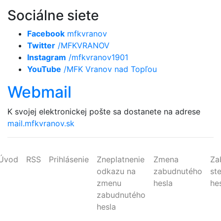
Sociálne siete
Facebook
mfkvranov
Twitter
/MFKVRANOV
Instagram
/mfkvranov1901
YouTube
/MFK Vranov nad Topľou
Webmail
K svojej elektronickej pošte sa dostanete na adrese
mail.mfkvranov.sk
Úvod
RSS
Prihlásenie
Zneplatnenie
Zmena
Za
odkazu na
zabudnutého
st
zmenu
hesla
he
zabudnutého
hesla