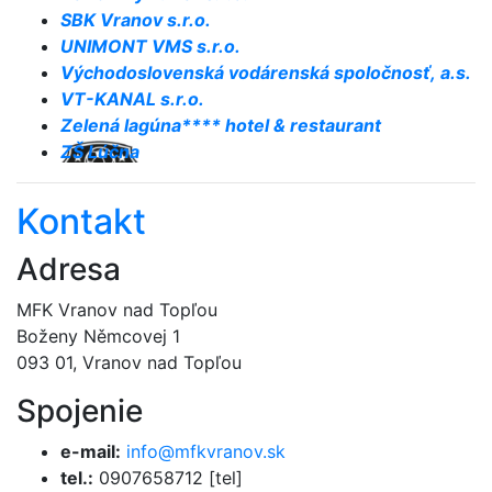
SBK Vranov s.r.o.
UNIMONT VMS s.r.o.
Východoslovenská vodárenská spoločnosť, a.s.
VT-KANAL s.r.o.
Zelená lagúna**** hotel & restaurant
ZŠ Lúčna
Kontakt
Adresa
MFK Vranov nad Topľou
Boženy Němcovej 1
093 01, Vranov nad Topľou
Spojenie
e-mail:
info@mfkvranov.sk
tel.:
0907658712 [tel]