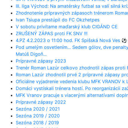
III. liga Východ: Na amatérsky futbal sa valí silná kr
Zhodnotenie prípravných zápasoch trénerom Rom
Ivan Tsiupa prestúpil do FC Okzhetpes
V sobotu privítame maďarský klub CIGÁND CE
ZRUŠENÝ ZÁPAS proti FK SNV !!!
4.PZ 4.2.2023 o 11:00 hod. FK Spišská Nová Ves ⚽️
Pod umelým osvetlením... Sedem gólov, dve penalty,
Matúš Digoň...
Prípravné zápasy 2023
Trenér Roman Lazúr celkovo zhodnotil zápas proti 
Roman Lazúr zhodnotil prvé 2 prípravné zápasy pro
Oficiálne vyjadrenie vedenia klubu MFK VRANOV k L
Domáci vystískali trénera hostí. Po reorganizácii z
MFK Vranov pracuje s viacerými alternatívami dopl
Prípravné zápasy 2022
Sezóna 2020 / 2021
Sezóna 2019 / 2020
Sezóna 2018 / 2019