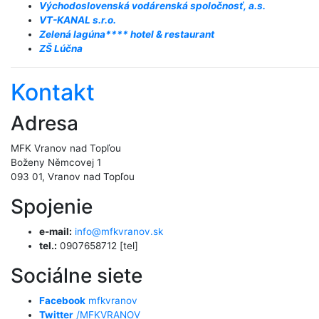
Východoslovenská vodárenská spoločnosť, a.s.
VT-KANAL s.r.o.
Zelená lagúna**** hotel & restaurant
ZŠ Lúčna
Kontakt
Adresa
MFK Vranov nad Topľou
Boženy Němcovej 1
093 01, Vranov nad Topľou
Spojenie
e-mail:
info@mfkvranov.sk
tel.:
0907658712 [tel]
Sociálne siete
Facebook
mfkvranov
Twitter
/MFKVRANOV