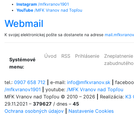
Instagram
/mfkvranov1901
YouTube
/MFK Vranov nad Topľou
Webmail
K svojej elektronickej pošte sa dostanete na adrese
mail.mfkvranov
Úvod
RSS
Prihlásenie
Zneplatneni
Systémové
zabudnutého
menu:
tel.:
0907 658 712
|
e-mail:
info@mfkvranov.sk
|
faceboo
/mfkvranov1901
|
youtube:
/MFK Vranov nad Topľou
MFK Vranov nad Topľou
© 2010 – 2026
|
Realizácia:
K3 
29.11.2021 –
379627
/ dnes –
45
Ochrana osobných údajov
|
Nastavenie Cookies