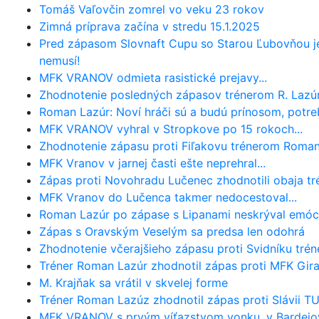
Tomáš Vaľovčin zomrel vo veku 23 rokov
Zimná príprava začína v stredu 15.1.2025
Pred zápasom Slovnaft Cupu so Starou Ľubovňou je
nemusí!
MFK VRANOV odmieta rasistické prejavy...
Zhodnotenie posledných zápasov trénerom R. Laz
Roman Lazúr: Noví hráči sú a budú prínosom, potre
MFK VRANOV vyhral v Stropkove po 15 rokoch...
Zhodnotenie zápasu proti Fiľakovu trénerom Roma
MFK Vranov v jarnej časti ešte neprehral...
Zápas proti Novohradu Lučenec zhodnotili obaja trén
MFK Vranov do Lučenca takmer nedocestoval...
Roman Lazúr po zápase s Lipanami neskrýval emóci
Zápas s Oravským Veselým sa predsa len odohrá
Zhodnotenie včerajšieho zápasu proti Svidníku tr
Tréner Roman Lazúr zhodnotil zápas proti MFK Gira
M. Krajňak sa vrátil v skvelej forme
Tréner Roman Lazúz zhodnotil zápas proti Slávii TU
MFK VRANOV s prvým víťazstvom vonku, v Bardejove 