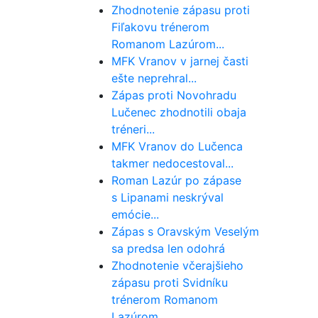
Zhodnotenie zápasu proti
Fiľakovu trénerom
Romanom Lazúrom...
MFK Vranov v jarnej časti
ešte neprehral...
Zápas proti Novohradu
Lučenec zhodnotili obaja
tréneri...
MFK Vranov do Lučenca
takmer nedocestoval...
Roman Lazúr po zápase
s Lipanami neskrýval
emócie...
Zápas s Oravským Veselým
sa predsa len odohrá
Zhodnotenie včerajšieho
zápasu proti Svidníku
trénerom Romanom
Lazúrom...