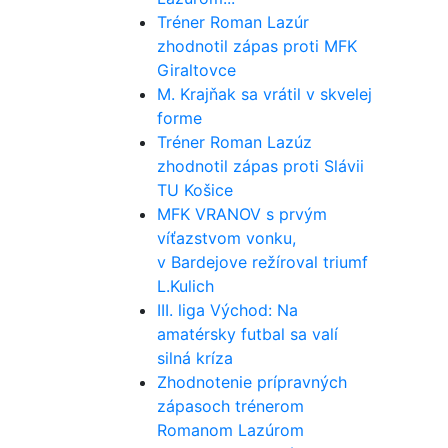
Tréner Roman Lazúr
zhodnotil zápas proti MFK
Giraltovce
M. Krajňak sa vrátil v skvelej
forme
Tréner Roman Lazúz
zhodnotil zápas proti Slávii
TU Košice
MFK VRANOV s prvým
víťazstvom vonku,
v Bardejove režíroval triumf
L.Kulich
III. liga Východ: Na
amatérsky futbal sa valí
silná kríza
Zhodnotenie prípravných
zápasoch trénerom
Romanom Lazúrom