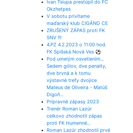
Ivan Tsiupa prestúpil do FC
Okzhetpes
V sobotu privítame
maďarský klub CIGÁND CE
ZRUŠENÝ ZÁPAS proti FK
SNV !!!
4.PZ 4.2.2023 o 11:00 hod.
FK Spišská Nová Ves ⚽️
Pod umelým osvetlením...
Sedem gólov, dve penalty,
dve brvná a k tomu
výstavné trefy dvojice
Mateus de Oliveira - Matúš
Digoň...
Prípravné zápasy 2023
Trenér Roman Lazúr
celkovo zhodnotil zápas
proti FK Humenné...
Roman Lazúr zhodnotil prvé