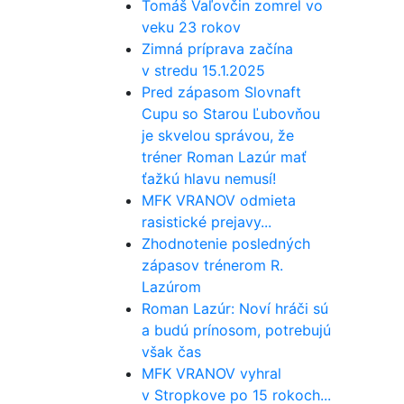
Tomáš Vaľovčin zomrel vo
veku 23 rokov
Zimná príprava začína
v stredu 15.1.2025
Pred zápasom Slovnaft
Cupu so Starou Ľubovňou
je skvelou správou, že
tréner Roman Lazúr mať
ťažkú hlavu nemusí!
MFK VRANOV odmieta
rasistické prejavy...
Zhodnotenie posledných
zápasov trénerom R.
Lazúrom
Roman Lazúr: Noví hráči sú
a budú prínosom, potrebujú
však čas
MFK VRANOV vyhral
v Stropkove po 15 rokoch...