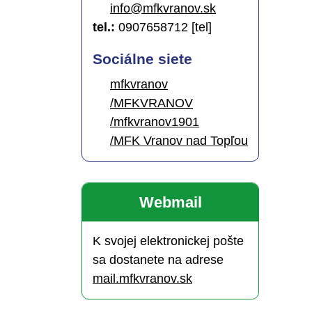
info@mfkvranov.sk
tel.:
0907658712 [tel]
Sociálne siete
mfkvranov
/MFKVRANOV
/mfkvranov1901
/MFK Vranov nad Topľou
Webmail
K svojej elektronickej pošte
sa dostanete na adrese
mail.mfkvranov.sk