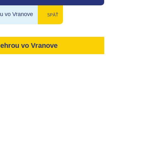
rou vo Vranove
späť
prehrou vo Vranove