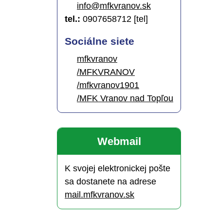
info@mfkvranov.sk
tel.:
0907658712 [tel]
Sociálne siete
mfkvranov
/MFKVRANOV
/mfkvranov1901
/MFK Vranov nad Topľou
Webmail
K svojej elektronickej pošte
sa dostanete na adrese
mail.mfkvranov.sk