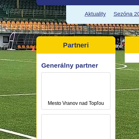
Aktuality
Sezóna 20
Partneri
Generálny partner
Mesto Vranov nad Topľou