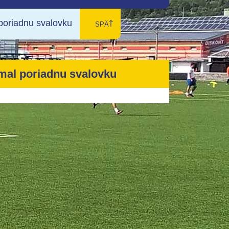
poriadnu svalovku
späť
mal poriadnu svalovku