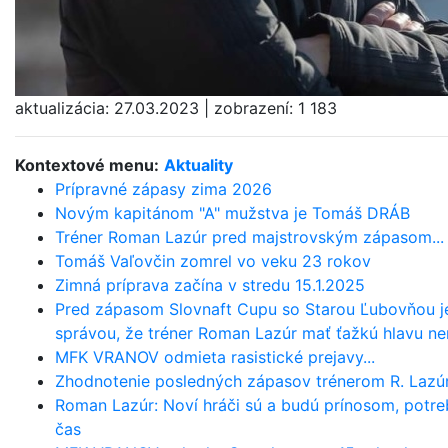
aktualizácia:
27.03.2023
|
zobrazení:
1 183
Kontextové menu:
Aktuality
Prípravné zápasy zima 2026
Novým kapitánom "A" mužstva je Tomáš DRÁB
Tréner Roman Lazúr pred majstrovským zápasom...
Tomáš Vaľovčin zomrel vo veku 23 rokov
Zimná príprava začína v stredu 15.1.2025
Pred zápasom Slovnaft Cupu so Starou Ľubovňou j
správou, že tréner Roman Lazúr mať ťažkú hlavu ne
MFK VRANOV odmieta rasistické prejavy...
Zhodnotenie posledných zápasov trénerom R. Laz
Roman Lazúr: Noví hráči sú a budú prínosom, potre
čas