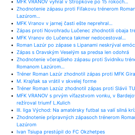
MFK VRANOV vyhral v Stropkove po 15 rokoch...
Zhodnotenie zápasu proti Fiľakovu trénerom Rom
Lazúrom...
MFK Vranov v jarnej časti ešte neprehral...
Zápas proti Novohradu Lučenec zhodnotili obaja trén
MFK Vranov do Lučenca takmer nedocestoval...
Roman Lazúr po zápase s Lipanami neskrýval emóci
Zápas s Oravským Veselým sa predsa len odohrá
Zhodnotenie včerajšieho zápasu proti Svidníku tré
Romanom Lazúrom...
Tréner Roman Lazúr zhodnotil zápas proti MFK Gira
M. Krajňak sa vrátil v skvelej forme
Tréner Roman Lazúz zhodnotil zápas proti Slávii TU
MFK VRANOV s prvým víťazstvom vonku, v Bardejo
režíroval triumf L.Kulich
III. liga Východ: Na amatérsky futbal sa valí silná kr
Zhodnotenie prípravných zápasoch trénerom Rom
Lazúrom
Ivan Tsiupa prestúpil do FC Okzhetpes