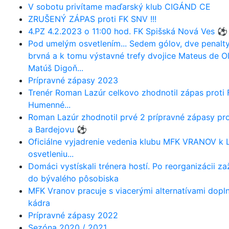
V sobotu privítame maďarský klub CIGÁND CE
ZRUŠENÝ ZÁPAS proti FK SNV !!!
4.PZ 4.2.2023 o 11:00 hod. FK Spišská Nová Ves ⚽️
Pod umelým osvetlením... Sedem gólov, dve penalty
brvná a k tomu výstavné trefy dvojice Mateus de Ol
Matúš Digoň...
Prípravné zápasy 2023
Trenér Roman Lazúr celkovo zhodnotil zápas proti 
Humenné...
Roman Lazúr zhodnotil prvé 2 prípravné zápasy pro
a Bardejovu ⚽️
Oficiálne vyjadrenie vedenia klubu MFK VRANOV k
osvetleniu...
Domáci vystískali trénera hostí. Po reorganizácii zaž
do bývalého pôsobiska
MFK Vranov pracuje s viacerými alternatívami dopl
kádra
Prípravné zápasy 2022
Sezóna 2020 / 2021