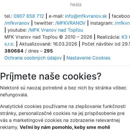
hesla
tel.:
0907 658 712
|
e-mail:
info@mfkvranov.sk
|
faceboo
/mfkvranov
|
twwitter:
/MFKVRANOV
|
instagram:
/mfkvr
|
youtube:
/MFK Vranov nad Topľou
MFK Vranov nad Topľou
© 2010 – 2026
|
Realizácia:
K3 
s.r.o.
|
Aktualizované:
16.03.2026
|
Počet návštev od 29.1
380684
/ dnes –
295
Ochrana osobných údajov
|
Nastavenie Cookies
Príjmete naše cookies?
Niektoré sú naozaj potrebné a bez nich by stránka vôbec
nefungovala.
Analytické cookies používame na zlepšovanie funkčnosti
stránky, personalizačné cookies na jej prispôsobenie pre
vás a marketingové cookies na zobrazenie relevantnej
reklamy.
Veľmi by nám pomohlo, keby sme mohli