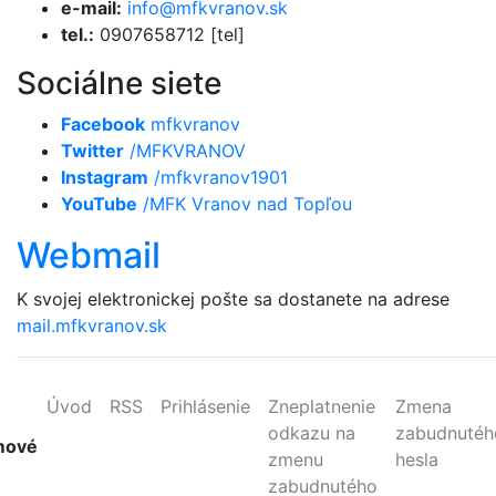
e-mail:
info@mfkvranov.sk
tel.:
0907658712 [tel]
Sociálne siete
Facebook
mfkvranov
Twitter
/MFKVRANOV
Instagram
/mfkvranov1901
YouTube
/MFK Vranov nad Topľou
Webmail
K svojej elektronickej pošte sa dostanete na adrese
mail.mfkvranov.sk
Úvod
RSS
Prihlásenie
Zneplatnenie
Zmena
odkazu na
zabudnutéh
mové
zmenu
hesla
zabudnutého