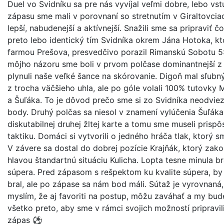
Duel vo Svidníku sa pre nás vyvíjal veľmi dobre, lebo vs
zápasu sme mali v porovnaní so stretnutím v Giraltovcia
lepší, nabudenejší a aktívnejší. Snažili sme sa pripraviť čo
preto lebo identický tím Svidníka okrem Jána Hotoka, kt
farmou Prešova, presvedčivo porazil Rimanskú Sobotu 5
môjho názoru sme boli v prvom polčase dominantnejší z
plynuli naše veľké šance na skórovanie. Digoň mal sľubn
z trocha väčšieho uhla, ale po góle volali 100% tutovky 
a Šuľáka. To je dôvod prečo sme si zo Svidníka neodviez
body. Druhý polčas sa niesol v znamení vylúčenia Šuľák
diskutabilnej druhej žltej karte a tomu sme museli prispô
taktiku. Domáci si vytvorili o jedného hráča tlak, ktorý sm
V závere sa dostal do dobrej pozície Krajňák, ktorý zak
hlavou štandartnú situáciu Kulicha. Lopta tesne minula b
súpera. Pred zápasom s rešpektom ku kvalite súpera, b
bral, ale po zápase sa nám bod máli. Sútaž je vyrovnaná,
myslím, že aj favoriti na postup, môžu zaváhať a my bud
všetko preto, aby sme v rámci svojich možností pripravil
zápas ⚽️