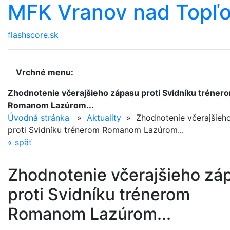
MFK Vranov nad Topľ
flashscore.sk
Vrchné menu:
Zhodnotenie včerajšieho zápasu proti Svidníku tréner
Romanom Lazúrom...
Úvodná stránka
»
Aktuality
»
Zhodnotenie včerajšieh
proti Svidníku trénerom Romanom Lazúrom...
«
späť
Zhodnotenie včerajšieho zá
proti Svidníku trénerom
Romanom Lazúrom...