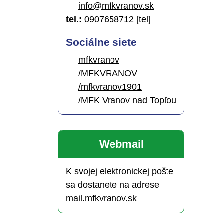
info@mfkvranov.sk
tel.:
0907658712 [tel]
Sociálne siete
mfkvranov
/MFKVRANOV
/mfkvranov1901
/MFK Vranov nad Topľou
Webmail
K svojej elektronickej pošte
sa dostanete na adrese
mail.mfkvranov.sk