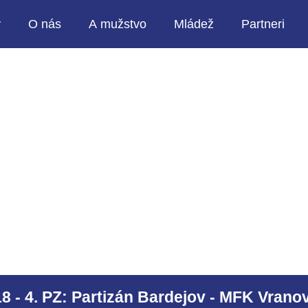
y
O nás
A mužstvo
Mládež
Partneri
8 - 4. PZ: Partizán Bardejov - MFK Vranov