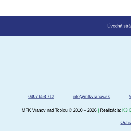
Úvod
0907 658 712
info@mfkvranov.sk
/
MFK Vranov nad Topľou
© 2010 – 2026
|
Realizácia:
K3 G
Ochr