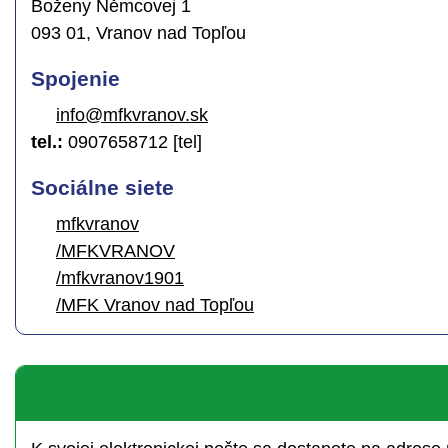
Boženy Němcovej 1
093 01, Vranov nad Topľou
Spojenie
info@mfkvranov.sk
tel.:
0907658712 [tel]
Sociálne siete
mfkvranov
/MFKVRANOV
/mfkvranov1901
/MFK Vranov nad Topľou