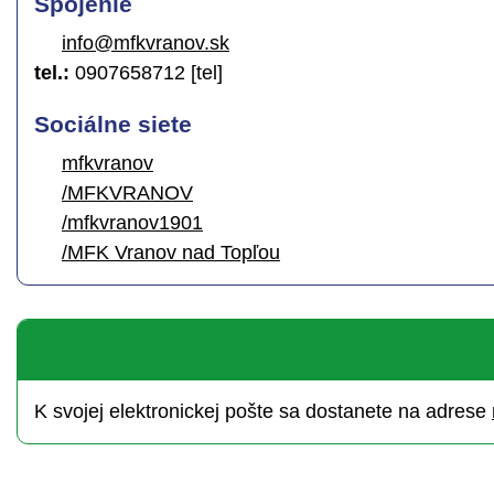
Spojenie
info@mfkvranov.sk
tel.:
0907658712 [tel]
Sociálne siete
mfkvranov
/MFKVRANOV
/mfkvranov1901
/MFK Vranov nad Topľou
K svojej elektronickej pošte sa dostanete na adrese