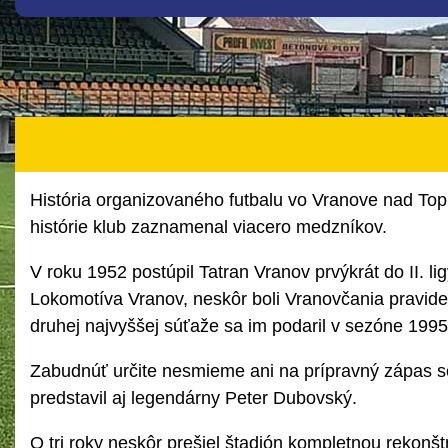
História organizovaného futbalu vo Vranove nad Topľ
histórie klub zaznamenal viacero medzníkov.
V roku 1952 postúpil Tatran Vranov prvýkrát do II. li
Lokomotíva Vranov, neskôr boli Vranovčania pravid
druhej najvyššej súťaže sa im podaril v sezóne 199
Zabudnúť určite nesmieme ani na prípravný zápas s
predstavil aj legendárny Peter Dubovský.
O tri roky neskôr prešiel štadión kompletnou rekonštruk