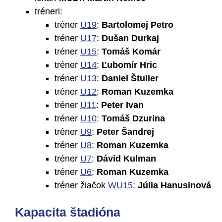
tréneri:
tréner
U19
:
Bartolomej Petro
tréner
U17
:
Dušan Durkaj
tréner
U15
:
Tomáš Komár
tréner
U14
:
Ľubomír Hric
tréner
U13
:
Daniel Štuller
tréner
U12
:
Roman Kuzemka
tréner
U11
:
Peter Ivan
tréner
U10
:
Tomáš Dzurina
tréner
U9
:
Peter Šandrej
tréner
U8
:
Roman Kuzemka
tréner
U7
:
Dávid Kulman
tréner
U6
:
Roman Kuzemka
tréner žiačok
WU15
:
Júlia Hanusinová
Kapacita štadióna