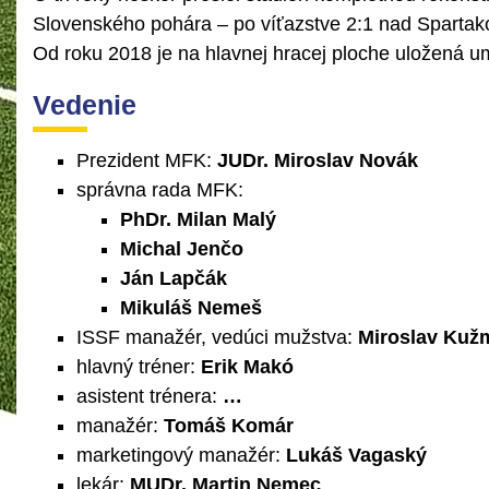
Slovenského pohára – po víťazstve 2:1 nad Spartak
Od roku 2018 je na hlavnej hracej ploche uložená um
Vedenie
Prezident MFK:
JUDr. Miroslav Novák
správna rada MFK:
PhDr. Milan Malý
Michal Jenčo
Ján Lapčák
Mikuláš Nemeš
ISSF manažér, vedúci mužstva:
Miroslav Kuž
hlavný tréner:
Erik Makó
asistent trénera:
…
manažér:
Tomáš Komár
marketingový manažér:
Lukáš Vagaský
lekár:
MUDr. Martin Nemec