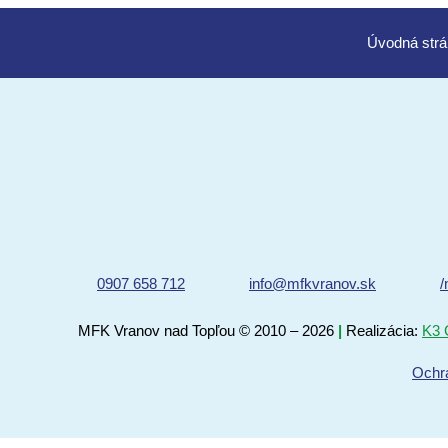
Úvod
0907 658 712
info@mfkvranov.sk
/
MFK Vranov nad Topľou
© 2010 – 2026
|
Realizácia:
K3 
Ochr